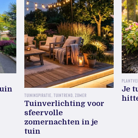
PLANTVE
tuin
Je t
TUININSPIRATIE, TUINTREND, ZOMER
hitt
Tuinverlichting voor
sfeervolle
zomernachten in je
tuin