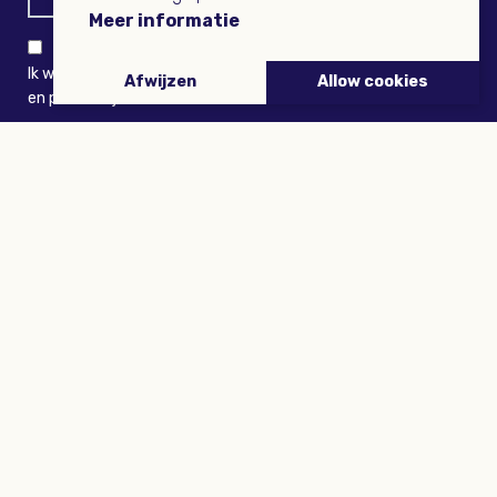
Meer informatie
Ik wil niets missen en ontvang graag Buitenleven-nieuws
Afwijzen
Allow cookies
en persoonlijk voordeel
VERZENDEN
ARTIKELEN
Tuinieren
Planten
Dieren
Eropuit