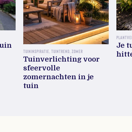
PLANTVE
tuin
Je t
TUININSPIRATIE, TUINTREND, ZOMER
hitt
Tuinverlichting voor
sfeervolle
zomernachten in je
tuin