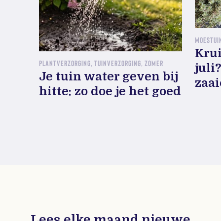
MOESTUIN
Krui
PLANTVERZORGING, TUINVERZORGING, ZOMER
juli
Je tuin water geven bij
zaa
hitte: zo doe je het goed
Lees elke maand nieuwe