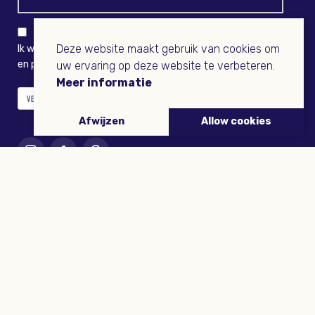
Deze website maakt gebruik van cookies om
Ik wil niets missen en ontvang graag Buitenleven-nieuws
en persoonlijk voordeel
uw ervaring op deze website te verbeteren.
Meer informatie
VERZENDEN
Afwijzen
Allow cookies
ARTIKELEN
Tuinieren
Planten
Dieren
Eropuit