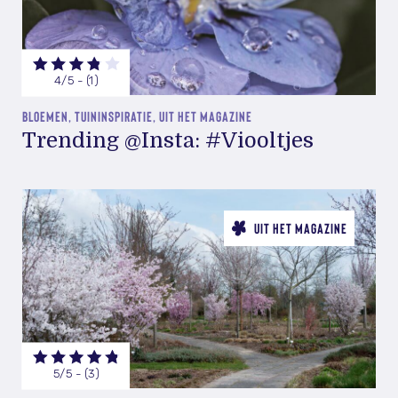
4/5 - (1)
BLOEMEN, TUININSPIRATIE, UIT HET MAGAZINE
Trending @Insta: #Viooltjes
UIT HET MAGAZINE
5/5 - (3)