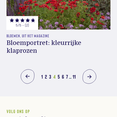
5/5 - (2)
BLOEMEN, UIT HET MAGAZINE
Bloemportret: kleurrijke
klaprozen
1
2
3
4
5
6
7
…
11
VOLG ONS OP