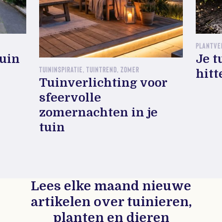
PLANTVE
tuin
Je t
TUININSPIRATIE, TUINTREND, ZOMER
hitt
Tuinverlichting voor
sfeervolle
zomernachten in je
tuin
Lees elke maand nieuwe
artikelen over tuinieren,
planten en dieren