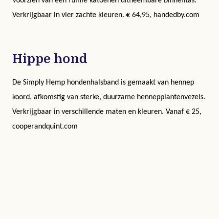
Voorzien van een ruime katoenen uitneembare binnentas.
Verkrijgbaar in vier zachte kleuren.
€ 64,95, handedby.com
Hippe hond
De
Simply Hemp hondenhalsband is g
emaakt van hennep
koord, afkomstig van sterke, duurzame hennepplantenvezels.
Verkrijgbaar in verschillende maten en kleuren.
Vanaf
€ 25
,
cooperandquint.com