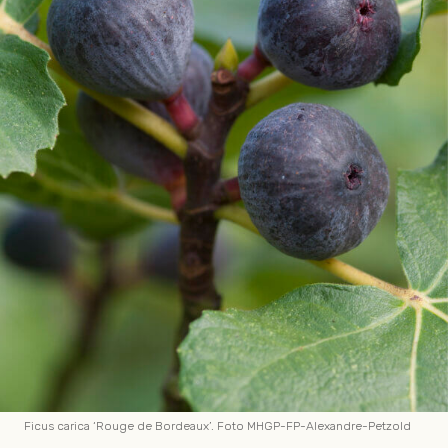
Ficus carica ‘Rouge de Bordeaux’. Foto MHGP-FP-Alexandre-Petzold