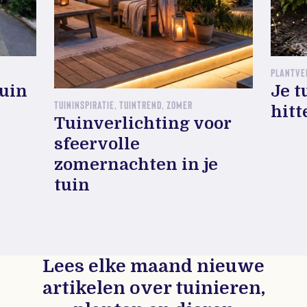
PLANTVE
tuin
Je t
TUININSPIRATIE, TUINTREND, ZOMER
hitt
Tuinverlichting voor
sfeervolle
zomernachten in je
tuin
Lees elke maand nieuwe
artikelen over tuinieren,