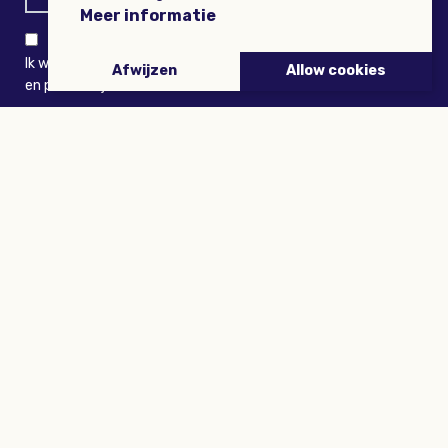
Meer informatie
Ik wil niets missen en ontvang graag Buitenleven-nieuws
Afwijzen
Allow cookies
en persoonlijk voordeel
VERZENDEN
ARTIKELEN
Tuinieren
Planten
Dieren
Eropuit