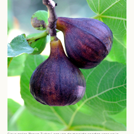
Ficus carica 'Brown Turkey', een van de mooiste soorten waar we je