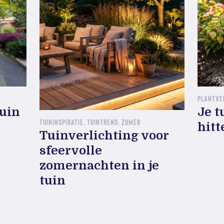
PLANTVE
tuin
Je t
TUININSPIRATIE, TUINTREND, ZOMER
hitt
Tuinverlichting voor
sfeervolle
zomernachten in je
tuin