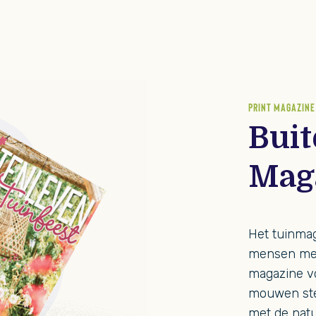
PRINT MAGAZINE
Bui
Mag
Het tuinmag
mensen met 
magazine v
mouwen ste
met de natu