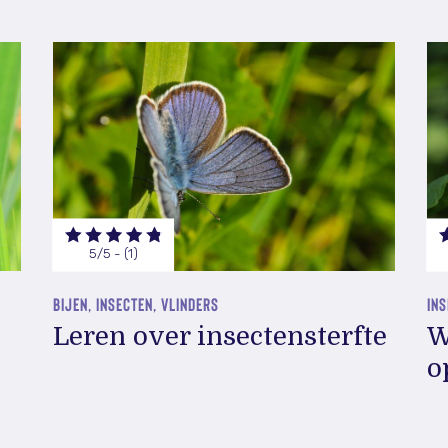
5/5 - (1)
BIJEN, INSECTEN, VLINDERS
INS
Leren over insectensterfte
W
o