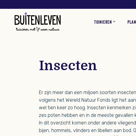
Buitenleven
TUINIEREN
PLA
TUININSPIRATIE
TUINPLANTEN
VOGELS
ADVERTEREN
VLINDERS
OVER O
KAMER
TUIN
KLANTENSERVICE
Insecten
Er zijn meer dan een miljoen soorten insect
volgens het Wereld Natuur Fonds ligt het aan
wel tien keer zo hoog. Insecten kenmerken z
zes poten hebben en in de meeste gevallen 
In dit overzicht komen onder andere vliegend
bijen, hommels, vlinders en libellen aan bod. 