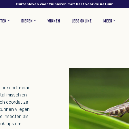
Buitenleven voor tuinieren met hart voor de natuur
NTEN
DIEREN
WINNEN
LEES ONLINE
MEER
NS
PLANTEN
VERZORGING
INSECTEN
RECEPTEN
BLOEMEN
ZOOGDIEREN
TUINONTWERP
WOONINSPIRATIE
BLOEMBOLLEN
GAZONONDERHOUD
ZELF MAKEN
KORTINGSCODES
VEEL
en bekend, maar
tal misschien
ich doordat ze
kunnen vliegen.
e insecten als
Ook tips om