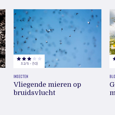
3.2/5 - (10)
INSECTEN
BL
Vliegende mieren op
G
bruidsvlucht
m