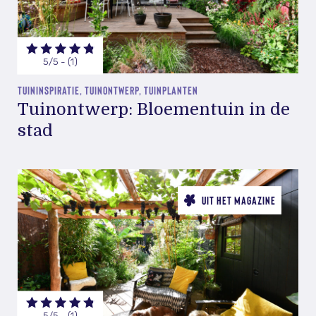
5/5 - (1)
TUININSPIRATIE, TUINONTWERP, TUINPLANTEN
Tuinontwerp: Bloementuin in de
stad
UIT HET MAGAZINE
5/5 - (1)