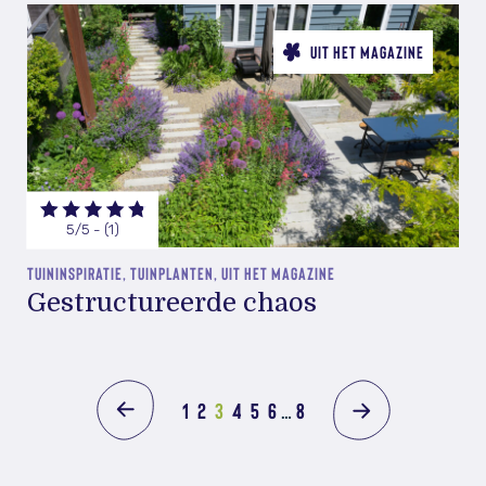
UIT HET MAGAZINE
5/5 - (1)
TUININSPIRATIE, TUINPLANTEN, UIT HET MAGAZINE
Gestructureerde chaos
1
2
3
4
5
6
…
8