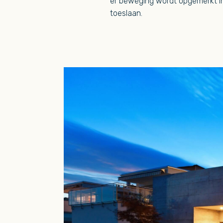
er beweging wordt opgemerkt in d
toeslaan.