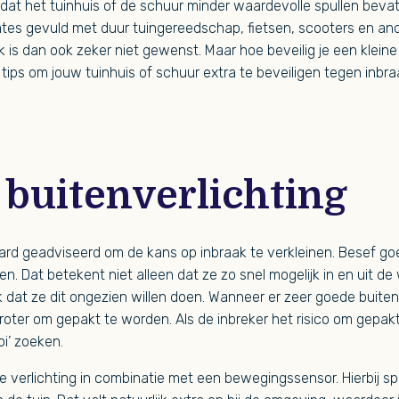
o dat het tuinhuis of de schuur minder waardevolle spullen bevat
mtes gevuld met duur tuingereedschap, fietsen, scooters en an
k is dan ook zeker niet gewenst. Maar hoe beveilig je een kleine
 tips om jouw tuinhuis of schuur extra te beveiligen tegen inbra
 buitenverlichting
rd geadviseerd om de kans op inbraak te verkleinen. Besef goe
. Dat betekent niet alleen dat ze zo snel mogelijk in en uit de 
 dat ze dit ongezien willen doen. Wanneer er zeer goede buitenv
 groter om gepakt te worden. Als de inbreker het risico om gepak
oi’ zoeken.
 de verlichting in combinatie met een bewegingssensor. Hierbij spr