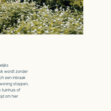
lijks
Ook wordt zonder
ch een inbraak
 woning stoppen,
 tuinhuis of
ijd om hier