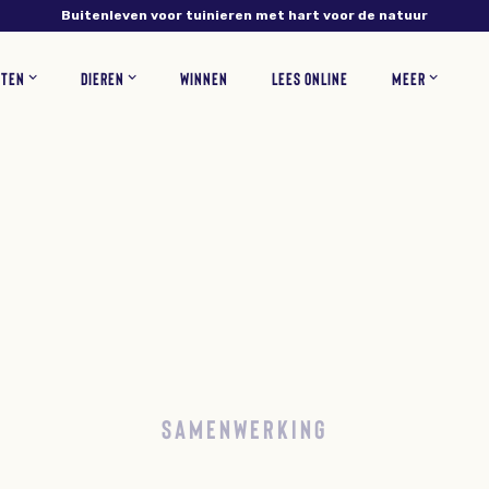
Buitenleven voor tuinieren met hart voor de natuur
NTEN
DIEREN
WINNEN
LEES ONLINE
MEER
NS
PLANTEN
VERZORGING
INSECTEN
RECEPTEN
BLOEMEN
ZOOGDIEREN
TUINONTWERP
WOONINSPIRATIE
BLOEMBOLLEN
GAZONONDERHOUD
ZELF MAKEN
KORTINGSCODES
VEEL
SAMENWERKING