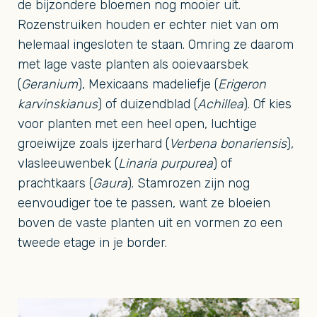
de bijzondere bloemen nog mooier uit.
Rozenstruiken houden er echter niet van om
helemaal ingesloten te staan. Omring ze daarom
met lage vaste planten als ooievaarsbek
(
Geranium
), Mexicaans madeliefje (
Erigeron
karvinskianus
) of duizendblad (
Achillea
). Of kies
voor planten met een heel open, luchtige
groeiwijze zoals ijzerhard (
Verbena bonariensis
),
vlasleeuwenbek (
Linaria purpurea
) of
prachtkaars (
Gaura
). Stamrozen zijn nog
eenvoudiger toe te passen, want ze bloeien
boven de vaste planten uit en vormen zo een
tweede etage in je border.