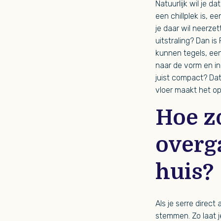
Natuurlijk wil je da
een chillplek is, e
je daar wil neerze
uitstraling? Dan i
kunnen tegels, ee
naar de vorm en in
juist compact? Dat
vloer maakt het op
Hoe z
overga
huis?
Als je serre direct
stemmen. Zo laat j