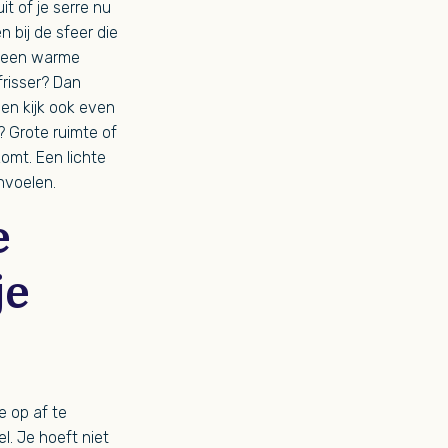
uit of je serre nu
n bij de sfeer die
je een warme
frisser? Dan
en kijk ook even
? Grote ruimte of
omt. Een lichte
nvoelen.
e
je
e op af te
l. Je hoeft niet