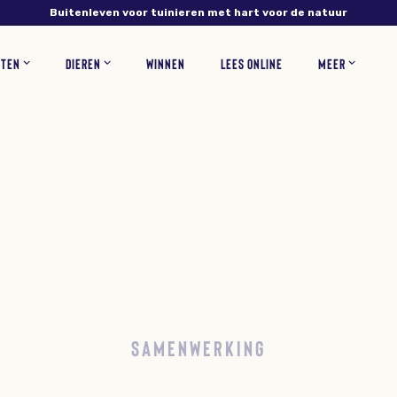
Buitenleven voor tuinieren met hart voor de natuur
NTEN
DIEREN
WINNEN
LEES ONLINE
MEER
NS
PLANTEN
VERZORGING
INSECTEN
RECEPTEN
BLOEMEN
ZOOGDIEREN
TUINONTWERP
WOONINSPIRATIE
BLOEMBOLLEN
GAZONONDERHOUD
ZELF MAKEN
KORTINGSCODES
VEEL
SAMENWERKING