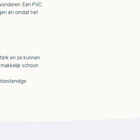
al wonderen. Een PVC
ijgen én omdat het
sterk en ze kunnen
 makkelijk schoon
erbestendige