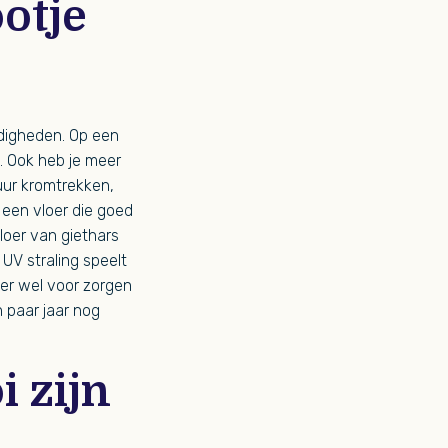
ootje
digheden. Op een
. Ook heb je meer
uur kromtrekken,
r een vloer die goed
loer van giethars
UV straling speelt
n er wel voor zorgen
n paar jaar nog
 zijn