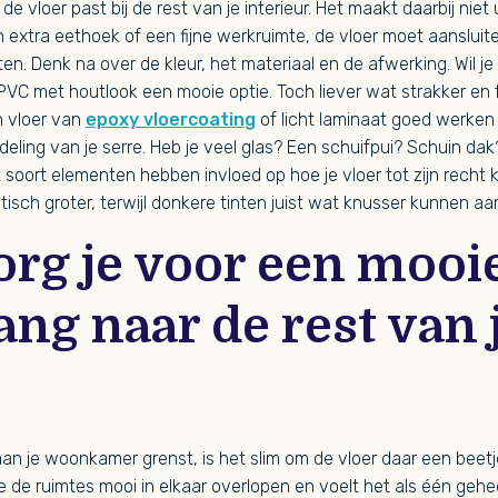
t de vloer past bij de rest van je interieur. Het maakt daarbij niet 
en extra eethoek of een fijne werkruimte, de vloer moet aansluite
tten. Denk na over de kleur, het materiaal en de afwerking. Wil 
s PVC met houtlook een mooie optie. Toch liever wat strakker en 
n vloer van
epoxy vloercoating
of licht laminaat goed werken 
deling van je serre. Heb je veel glas? Een schuifpui? Schuin dak
 soort elementen hebben invloed op hoe je vloer tot zijn recht k
tisch groter, terwijl donkere tinten juist wat knusser kunnen aa
org je voor een mooi
ng naar de rest van 
 aan je woonkamer grenst, is het slim om de vloer daar een beetj
e de ruimtes mooi in elkaar overlopen en voelt het als één gehee