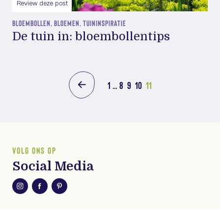
Review deze post
BLOEMBOLLEN, BLOEMEN, TUININSPIRATIE
De tuin in: bloembollentips
1
…
8
9
10
11
VOLG ONS OP
Social Media