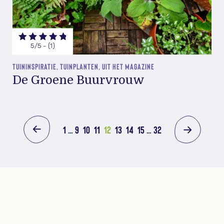
5/5 - (1)
TUININSPIRATIE, TUINPLANTEN, UIT HET MAGAZINE
De Groene Buurvrouw
1
…
9
10
11
12
13
14
15
…
32