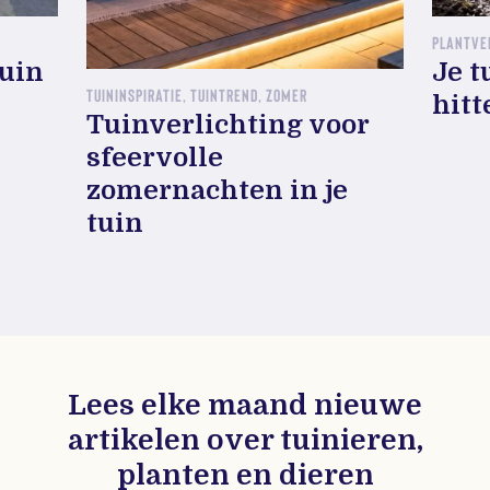
PLANTVE
tuin
Je t
TUININSPIRATIE, TUINTREND, ZOMER
hitt
Tuinverlichting voor
sfeervolle
zomernachten in je
tuin
Lees elke maand nieuwe
artikelen over tuinieren,
planten en dieren