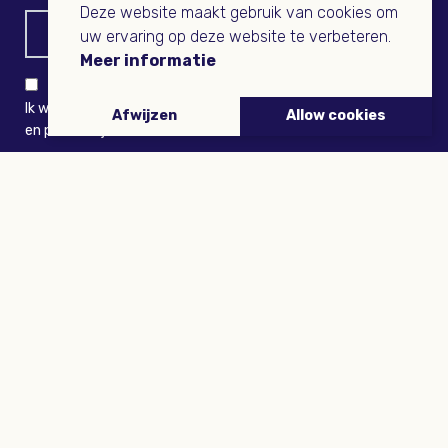
Deze website maakt gebruik van cookies om
uw ervaring op deze website te verbeteren.
Meer informatie
Ik wil niets missen en ontvang graag Buitenleven-nieuws
Afwijzen
Allow cookies
en persoonlijk voordeel
VERZENDEN
ARTIKELEN
Tuinieren
Planten