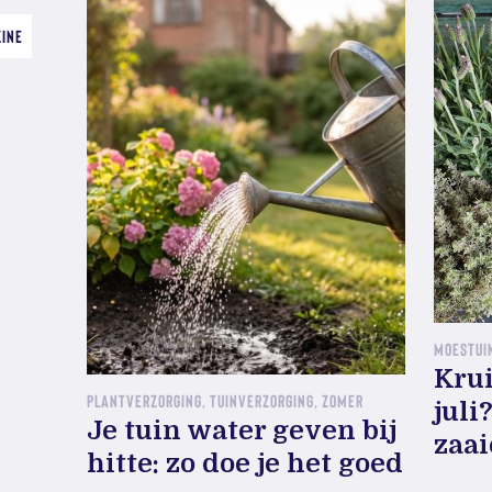
ZINE
MOESTUIN
Krui
PLANTVERZORGING, TUINVERZORGING, ZOMER
juli
Je tuin water geven bij
zaa
hitte: zo doe je het goed