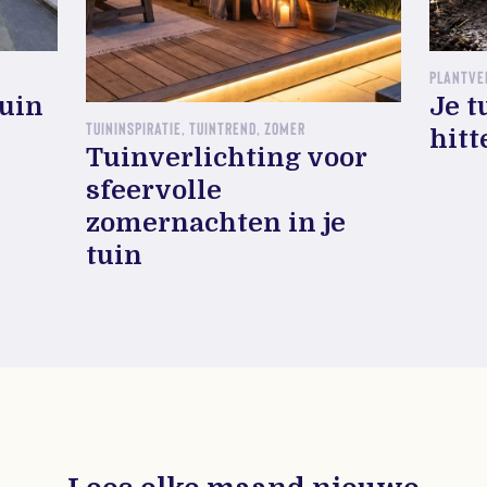
PLANTVE
tuin
Je t
TUININSPIRATIE, TUINTREND, ZOMER
hitt
Tuinverlichting voor
sfeervolle
zomernachten in je
tuin