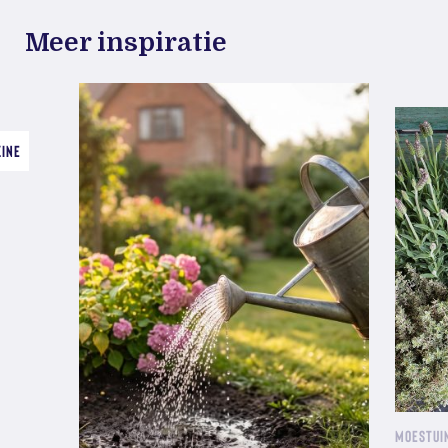
Meer inspiratie
ZINE
MOESTUIN