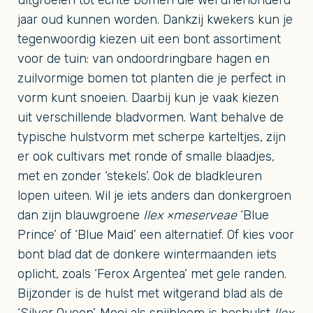
uitgroeien tot echte bomen die wel driehonderd
jaar oud kunnen worden. Dankzij kwekers kun je
tegenwoordig kiezen uit een bont assortiment
voor de tuin: van ondoordringbare hagen en
zuilvormige bomen tot planten die je perfect in
vorm kunt snoeien. Daarbij kun je vaak kiezen
uit verschillende bladvormen. Want behalve de
typische hulstvorm met scherpe karteltjes, zijn
er ook cultivars met ronde of smalle blaadjes,
met en zonder ‘stekels’. Ook de bladkleuren
lopen uiteen. Wil je iets anders dan donkergroen
dan zijn blauwgroene
Ilex ×meserveae
‘Blue
Prince’ of ‘Blue Maid’ een alternatief. Of kies voor
bont blad dat de donkere wintermaanden iets
oplicht, zoals ‘Ferox Argentea’ met gele randen.
Bijzonder is de hulst met witgerand blad als de