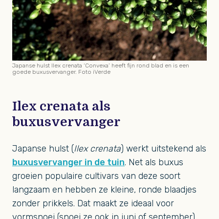
Japanse hulst Ilex crenata ‘Convexa’ heeft fijn rond blad en is een
goede buxusvervanger. Foto iVerde
Ilex crenata als
buxusvervanger
Japanse hulst (
Ilex crenata
) werkt uitstekend als
buxusvervanger in de tuin
. Net als buxus
groeien populaire cultivars van deze soort
langzaam en hebben ze kleine, ronde blaadjes
zonder prikkels. Dat maakt ze ideaal voor
vormsnoei (snoei ze ook in juni of september).