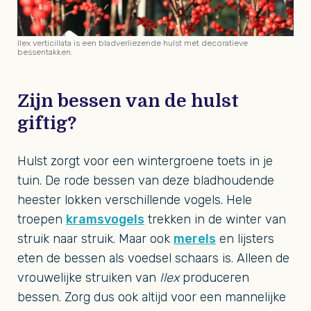
Ilex verticillata is een bladverliezende hulst met decoratieve
bessentakken.
Zijn bessen van de hulst
giftig?
Hulst zorgt voor een wintergroene toets in je
tuin. De rode bessen van deze bladhoudende
heester lokken verschillende vogels. Hele
troepen
kramsvogels
trekken in de winter van
struik naar struik. Maar ook
merels
en lijsters
eten de bessen als voedsel schaars is. Alleen de
vrouwelijke struiken van
Ilex
produceren
bessen. Zorg dus ook altijd voor een mannelijke