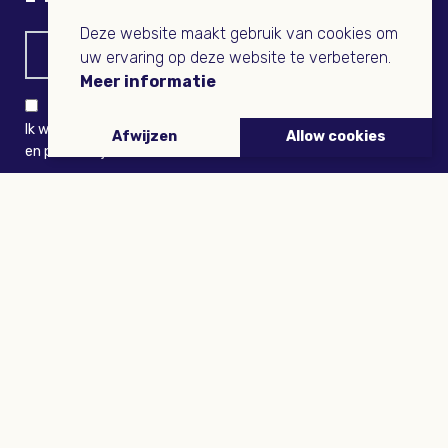
Deze website maakt gebruik van cookies om
uw ervaring op deze website te verbeteren.
Meer informatie
Ik wil niets missen en ontvang graag Buitenleven-nieuws
Afwijzen
Allow cookies
en persoonlijk voordeel
VERZENDEN
ARTIKELEN
Tuinieren
Planten