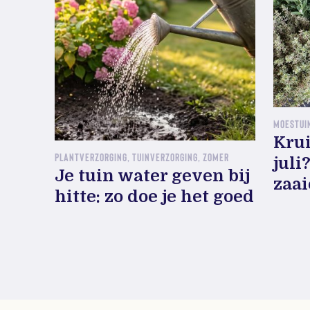
MOESTUIN
Krui
PLANTVERZORGING, TUINVERZORGING, ZOMER
juli
Je tuin water geven bij
zaa
hitte: zo doe je het goed