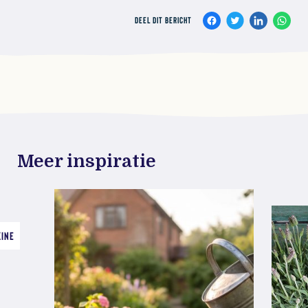
DEEL DIT BERICHT
Meer inspiratie
ZINE