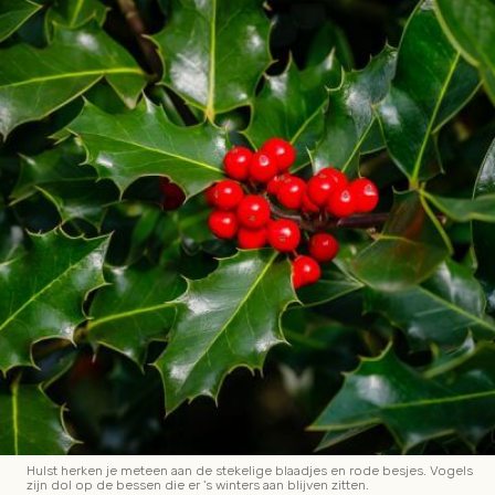
Hulst herken je meteen aan de stekelige blaadjes en rode besjes. Vogels
zijn dol op de bessen die er 's winters aan blijven zitten.