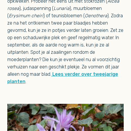
opkweken. Probeer het eens uit met stokrozen (
Alcea
rosea
), judaspenning (
Lunaria
), muurbloemen
(
Erysimum cheiri
) of teunisbloemen (
Oenothera
). Zodra
ze na het ontkiemen twee paar blaadjes hebben
gevormd, kun je ze in potjes verder laten groeien. Zet ze
op een schaduwrijke plek en geef regelmatig water. In
september, als de aarde nog warm is, kun je ze al
uitplanten. Spot je al zaailingen rondom de
moederplanten? Die kun je eventueel nu al voorzichtig
verhuizen naar een geschikt plekje. Ze vormen dit jaar
alleen nog maar blad.
Lees verder over tweejarige
planten
.