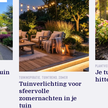
PLANTVE
tuin
Je t
TUININSPIRATIE, TUINTREND, ZOMER
hitt
Tuinverlichting voor
sfeervolle
zomernachten in je
tuin