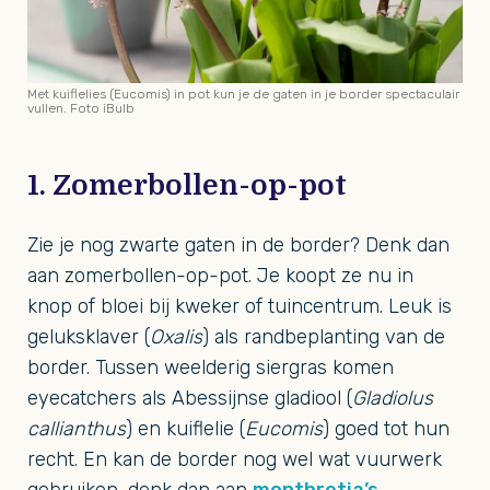
Met kuiflelies (Eucomis) in pot kun je de gaten in je border spectaculair
vullen. Foto iBulb
1. Zomerbollen-op-pot
Zie je nog zwarte gaten in de border? Denk dan
aan zomerbollen-op-pot. Je koopt ze nu in
knop of bloei bij kweker of tuincentrum. Leuk is
geluksklaver (
Oxalis
) als randbeplanting van de
border. Tussen weelderig siergras komen
eyecatchers als Abessijnse gladiool (
Gladiolus
callianthus
) en kuiflelie (
Eucomis
) goed tot hun
recht. En kan de border nog wel wat vuurwerk