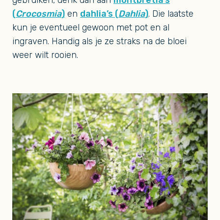
gebruiken, denk dan aan
montbretia’s
(
Crocosmia
)
en
dahlia’s (
Dahlia
)
. Die laatste
kun je eventueel gewoon met pot en al
ingraven. Handig als je ze straks na de bloei
weer wilt rooien.