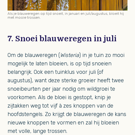
Als je blauweregen op tijd snoeit, in januari en juli/augustus, bloeit hij
met mooie trossen.
7. Snoei blauweregen in juli
Om de blauweregen (
Wisteria
) in je tuin zo mooi
mogelijk te laten bloeien, is op tijd snoeien
belangrijk. Ook een tuinklus voor juli (of
augustus), want deze sterke groeier heeft twee
snoeibeurten per jaar nodig om wildgroei te
voorkomen. Als de bloei is gestopt, knip je
zijtakken weg tot vijf à zes knoppen van de
hoofdstengels. Zo krijgt de blauweregen de kans
nieuwe knoppen te vormen en zal hij bloeien
met volle, lange trossen.