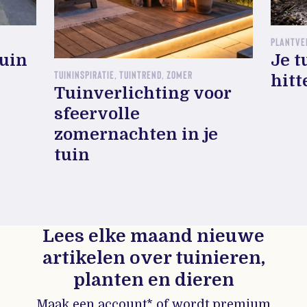
PLANTVE
tuin
Je t
TUININSPIRATIE, TUINTREND, ZOMER
hitt
Tuinverlichting voor
sfeervolle
zomernachten in je
tuin
Lees elke maand nieuwe
artikelen over tuinieren,
planten en dieren
Maak een account* of wordt premium