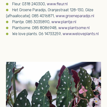
Fleur. 0318 240300,
www.fleur.nl
Het Groene Paradijs, Oranjestraat 128-130, Gilze
(afhaallocatie). 085 4016871,
www.groeneparadijs.nl
Plantje. 085 3035890,
www.plantje.nl
Plantsome. 085 8086948,
www.plantsome.nl
We love plants. 06 14733259,
www.weloveplants.nl