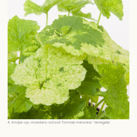
4. Kindje-op-moeders-schoot Tolmiea menziesii ‘Variegata’.