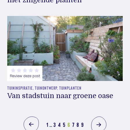
met zingende planten
Review deze post
TUININSPIRATIE, TUINONTWERP, TUINPLANTEN
Van stadstuin naar groene oase
1
…
3
4
5
6
7
8
9