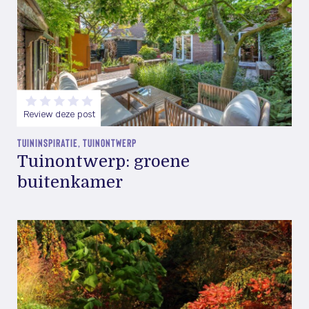
Review deze post
TUININSPIRATIE, TUINONTWERP
Tuinontwerp: groene
buitenkamer